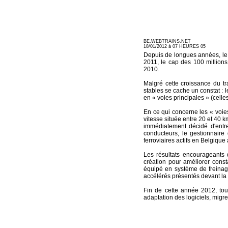
BE.WEBTRAINS.NET
18/01/2012 à 07 HEURES 05
Depuis de longues années, le n
2011, le cap des 100 millions
2010.
Malgré cette croissance du tr
stables se cache un constat : 
en « voies principales » (cell
En ce qui concerne les « voies
vitesse située entre 20 et 40 
immédiatement décidé d'entre
conducteurs, le gestionnaire 
ferroviaires actifs en Belgique
Les résultats encourageants 
création pour améliorer cons
équipé en système de freinag
accélérés présentés devant la 
Fin de cette année 2012, tou
adaptation des logiciels, mig