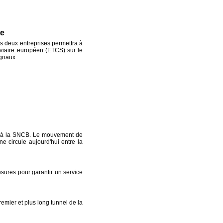
ge
es deux entreprises permettra à
oviaire européen (ETCS) sur le
ignaux.
i à la SNCB. Le mouvement de
e circule aujourd'hui entre la
esures pour garantir un service
remier et plus long tunnel de la