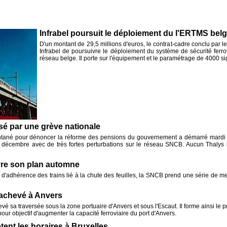
Infrabel poursuit le déploiement du l'ERTMS bel
D'un montant de 29,5 millions d'euros, le contrat-cadre conclu par l
Infrabel de poursuivre le déploiement du système de sécurité ferr
réseau belge. Il porte sur l'équipement et le paramétrage de 4000 s
sé par une grève nationale
ané pour dénoncer la réforme des pensions du gouvernement a démarré mard
 décembre avec de très fortes perturbations sur le réseau SNCB. Aucun Thalys n
re son plan automne
 d'adhérence des trains lié à la chute des feuilles, la SNCB prend une série de m
 achevé à Anvers
vé sa traversée sous la zone portuaire d'Anvers et sous l'Escaut. Il forme ainsi le p
our objectif d'augmenter la capacité ferroviaire du port d'Anvers.
tent les horaires à Bruxelles