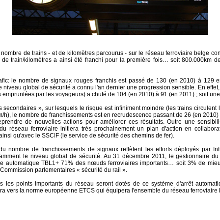
ombre de trains - et de kilomètres parcourus - sur le réseau ferroviaire belge co
 de train/kilomètres a ainsi été franchi pour la première fois… soit 800.000km d
afic: le nombre de signaux rouges franchis est passé de 130 (en 2010) à 129 en
le niveau global de sécurité a connu l'an dernier une progression sensible. En effe
es empruntées par les voyageurs) a chuté de 104 (en 2010) à 91 (en 2011) ; soit un
 secondaires », sur lesquels le risque est infiniment moindre (les trains circulent 
km/h), le nombre de franchissements est en recrudescence passant de 26 (en 2010) 
prendre de nouvelles actions pour améliorer ces résultats. Outre une sensibil
du réseau ferroviaire initiera très prochainement un plan d'action en collabor
 ainsi qu'avec le SSCIF (le service de sécurité des chemins de fer).
du nombre de franchissements de signaux reflètent les efforts déployés par In
tamment le niveau global de sécurité. Au 31 décembre 2011, le gestionnaire du r
e automatique TBL1+ 71% des nœuds ferroviaires importants… soit 3% de mieux 
Commission parlementaires « sécurité du rail ».
s les points importants du réseau seront dotés de ce système d'arrêt automati
rera vers la norme européenne ETCS qui équipera l'ensemble du réseau ferroviaire 