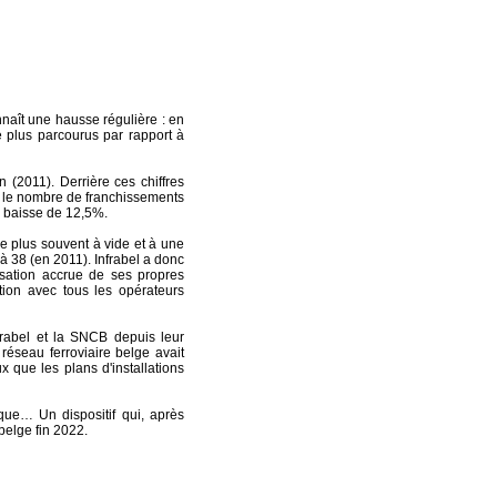
nnaît une hausse régulière : en
e plus parcourus par rapport à
 (2011). Derrière ces chiffres
t, le nombre de franchissements
e baisse de 12,5%.
le plus souvent à vide et à une
à 38 (en 2011). Infrabel a donc
isation accrue de ses propres
ation avec tous les opérateurs
frabel et la SNCB depuis leur
éseau ferroviaire belge avait
que les plans d'installations
que… Un dispositif qui, après
belge fin 2022.