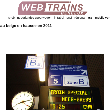
sncb
-
nederlandse spoorwegen
-
infrabel
-
sncf
-
régional
-
rss
-
mobile ver
seau belge en hausse en 2011